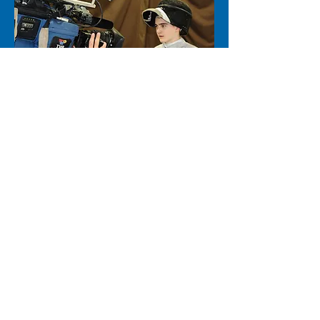
Voir
2013-05-02 - Charlesbourg
Express.com/Christophe
Boisvert champion provincial cadet
2012-04-04
Quebechebdo.com/Christophe Boisvert
et Diane Caron champions provinciaux
en escrime
Pour nous joindre par courriel
esquadra.escrime@gmail.com
© 2026 - Club école d'escrime