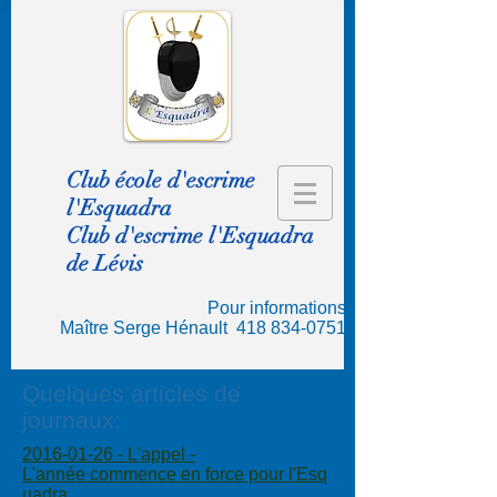
Club école d'escrime
l'Esquadra
Club d'escrime l'Esquadra
de Lévis
Pour informations
Maître Serge Hénault
418 834-0751
Quelques articles de
journaux:
2016-01-26 - L'appel -
L'année commence en force pour l'Esq
uadra