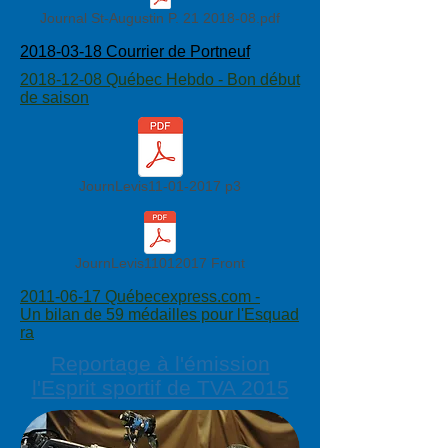
Journal St-Augustin P. 21 2018-08.pdf
2018-03-18 Courrier de Portneuf
2018-12-08 Québec Hebdo - Bon début
de saison
JournLevis11-01-2017 p3
JournLevis11012017 Front
2011-06-17 Québecexpress.com -
Un bilan de 59 médailles pour l'Esquad
ra
Reportage à l'émission
l'Esprit sportif de TVA 2015