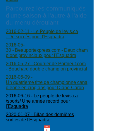
Parcourez les communiqués
d'une saison à l'autre à l'aide
du menu déroulant
2016-02-11 - Le Peuple de levis.ca
- Du succès pour l'Esquadra
2016-05-
30 - Beauportexpress.com - Deux cham
pions provinciaux pour l'Esquadra
2016-05-27 - Courrier de Portneuf.com
- Bouchard double champion provincial
2016-06-09 -
Un quatrieme titre de championne cana
dienne en cinq ans pour Diane-Caron
2016-06-16 - Le peuple de levis.ca
/sports/ Une année record pour
l'Esquadra
2020-01-07 - Bilan des dernières
sorties de l'Esquadra