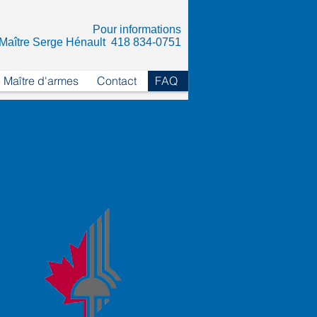
Pour informations
Maître Serge Hénault 418 834-0751
 Maître d'armes
Contact
FAQ
 à