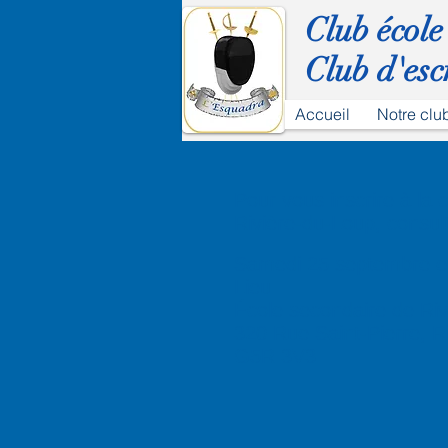
Club école
Club d'esc
Accueil
Notre clu
Pour vous inscrire à la
Rivière-du-Loup, consul
Samedi 25 septembre e
Lieu
École secondaire de Riv
320 Rue Saint-Pierre, R
G5R 3V3