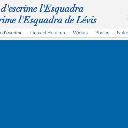
 d'escrime l'Esquadra
rime l'Esquadra de Lévis
b d'escrime
Lieux et Horaires
Médias
Photos
Notre
 compétition Terre des Hommes 2021 qui se tiendra
tez le document PDF de la compétition.
t dimanche 26 septembre 2021
ière du Loup
ivière-Du-Loup,